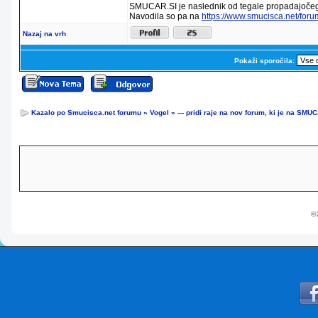
SMUCAR.SI je naslednik od tegale propadajočeg
Navodila so pa na
https://www.smucisca.net/for
Nazaj na vrh
Pokaži sporočila:
Kazalo po Smucisca.net forumu
»
Vogel
»
--- pridi raje na nov forum, ki je na SMUC
© 