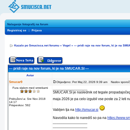
Nalaganje fotografij na forum
Registriraj se
::
Prijava
Kazalo po Smucisca.net forumu
»
Vogel
»
--- pridi raje na nov forum, ki je na SMU
--- pridi raje na nov forum, ki je na SMUCAR.SI ---
Avtor
Smucar9
Objavljeno: Pet Maj 22, 2026 9:39 am
Naslov sporočila
Fura slalom med smrekami
_________________
SMUCAR.SI je naslednik od tegale propadajočega
maja 2026 je pa celo izgubil vse poste za 2 leti 
Pridružen/-a: Sre Nov 2018
14:17
Prispevkov: 562
Vabljen tja na
http://smucar.si
Navodila kako to narediš so pa na
https://www.s
_________________
_________________