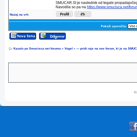
SMUCAR.SI je naslednik od tegale propadajočeg
Navodila so pa na
https://www.smucisca.net/for
Nazaj na vrh
Pokaži sporočila:
Kazalo po Smucisca.net forumu
»
Vogel
»
--- pridi raje na nov forum, ki je na SMUC
© 