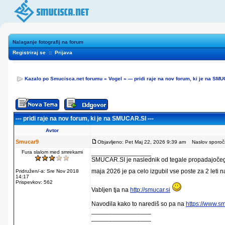
Nalaganje fotografij na forum
Registriraj se
::
Prijava
Kazalo po Smucisca.net forumu
»
Vogel
»
--- pridi raje na nov forum, ki je na SMU
--- pridi raje na nov forum, ki je na SMUCAR.SI ---
Avtor
Smucar9
Objavljeno: Pet Maj 22, 2026 9:39 am
Naslov sporočila
Fura slalom med smrekami
_________________
SMUCAR.SI je naslednik od tegale propadajočega
maja 2026 je pa celo izgubil vse poste za 2 leti 
Pridružen/-a: Sre Nov 2018
14:17
Prispevkov: 562
Vabljen tja na
http://smucar.si
Navodila kako to narediš so pa na
https://www.s
_________________
_________________