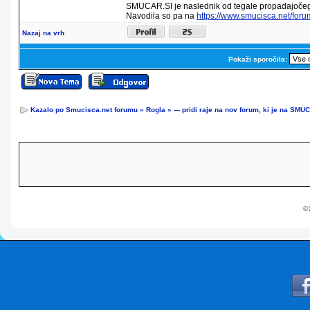
SMUCAR.SI je naslednik od tegale propadajočeg
Navodila so pa na
https://www.smucisca.net/for
Nazaj na vrh
Pokaži sporočila:
Kazalo po Smucisca.net forumu
»
Rogla
»
--- pridi raje na nov forum, ki je na SMUC
© 