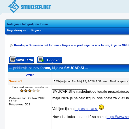
Nalaganje fotografij na forum
Registriraj se
::
Prijava
Kazalo po Smucisca.net forumu
»
Rogla
»
--- pridi raje na nov forum, ki je na SMU
--- pridi raje na nov forum, ki je na SMUCAR.SI ---
Avtor
Smucar9
Objavljeno: Pet Maj 22, 2026 9:38 am
Naslov sporočila
Fura slalom med smrekami
_________________
SMUCAR.SI je naslednik od tegale propadajočega
maja 2026 je pa celo izgubil vse poste za 2 leti 
Pridružen/-a: Sre Nov 2018
14:17
Prispevkov: 562
Vabljen tja na
http://smucar.si
Navodila kako to narediš so pa na
https://www.s
_________________
_________________