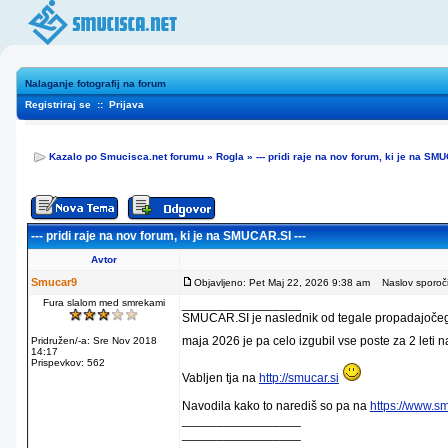
Nalaganje fotografij na forum
Registriraj se
::
Prijava
Kazalo po Smucisca.net forumu
»
Rogla
»
--- pridi raje na nov forum, ki je na SMU
--- pridi raje na nov forum, ki je na SMUCAR.SI ---
Avtor
Smucar9
Objavljeno: Pet Maj 22, 2026 9:38 am
Naslov sporočila
Fura slalom med smrekami
_________________
SMUCAR.SI je naslednik od tegale propadajočega
maja 2026 je pa celo izgubil vse poste za 2 leti 
Pridružen/-a: Sre Nov 2018
14:17
Prispevkov: 562
Vabljen tja na
http://smucar.si
Navodila kako to narediš so pa na
https://www.s
_________________
_________________