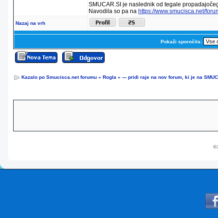
SMUCAR.SI je naslednik od tegale propadajočeg
Navodila so pa na
https://www.smucisca.net/for
Nazaj na vrh
Pokaži sporočila:
Kazalo po Smucisca.net forumu
»
Rogla
»
--- pridi raje na nov forum, ki je na SMUC
© 