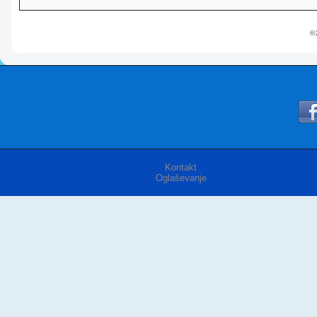
© 
Kontakt
Oglaševanje