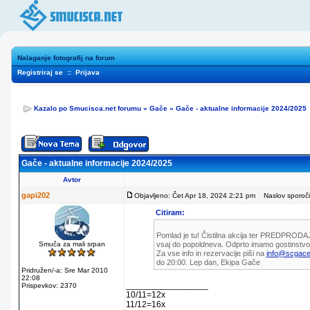
Nalaganje fotografij na forum
Registriraj se
::
Prijava
Kazalo po Smucisca.net forumu
»
Gače
»
Gače - aktualne informacije 2024/2025
Gače - aktualne informacije 2024/2025
Avtor
gapi202
Objavljeno: Čet Apr 18, 2024 2:21 pm
Naslov sporočil
Citiram:
Pomlad je tu! Čistilna akcija ter PREDPRO
Smuča za mali srpan
vsaj do popoldneva. Odprto imamo gostinstvo 
Za vse info in rezervacije piši na
info@scgace
do 20:00. Lep dan, Ekipa Gače
Pridružen/-a: Sre Mar 2010
22:08
_________________
Prispevkov: 2370
10/11=12x
11/12=16x