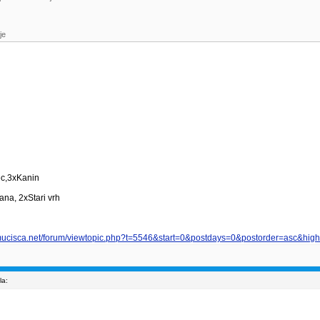
je
ec,3xKanin
ana, 2xStari vrh
mucisca.net/forum/viewtopic.php?t=5546&start=0&postdays=0&postorder=asc&high
la: