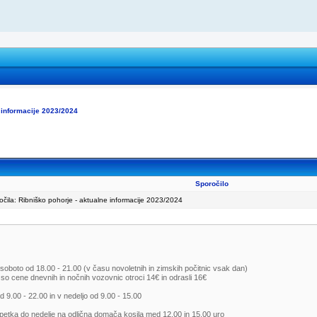
 informacije 2023/2024
Sporočilo
ila: Ribniško pohorje - aktualne informacije 2023/2024
oboto od 18.00 - 21.00 (v času novoletnih in zimskih počitnic vsak dan)
o cene dnevnih in nočnih vozovnic otroci 14€ in odrasli 16€
 9.00 - 22.00 in v nedeljo od 9.00 - 15.00
petka do nedelje na odlična domača kosila med 12.00 in 15.00 uro