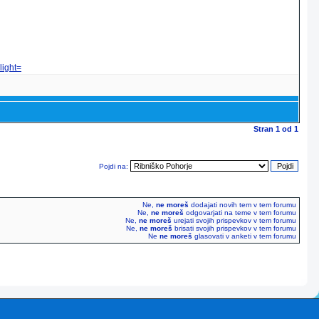
light=
Stran
1
od
1
Pojdi na:
Ne,
ne moreš
dodajati novih tem v tem forumu
Ne,
ne moreš
odgovarjati na teme v tem forumu
Ne,
ne moreš
urejati svojih prispevkov v tem forumu
Ne,
ne moreš
brisati svojih prispevkov v tem forumu
Ne
ne moreš
glasovati v anketi v tem forumu