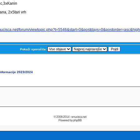
ec,3xKanin
ana, 2xStari vrh
mucisca.net/forum/viewtopic.php?t=5546&start=0&postdays=0&postorder=asc&high
Pokaži sporočila:
informacije 2023/2024
© 2006-2014 - smucisca.net
Powered by phpBB