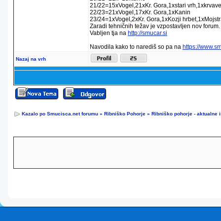
21/22=15xVogel,21xKr. Gora,1xstari vrh,1xkrvav
22/23=21xVogel,17xKr. Gora,1xKanin
23/24=1xVogel,2xKr. Gora,1xKozji hrbet,1xMojstr
Zaradi tehničnih težav je vzpostavljen nov forum.
Vabljen tja na
http://smucar.si
Navodila kako to narediš so pa na
https://www.s
Nazaj na vrh
Kazalo po Smucisca.net forumu
»
Ribniško Pohorje
»
Ribniško pohorje - aktualne 