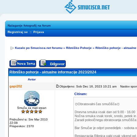
Nalaganje fotografij na forum
Registriraj se
::
Prijava
Kazalo po Smucisca.net forumu
»
Ribniško Pohorje
»
Ribniško pohorje - aktualne
Ribniško pohorje - aktualne informacije 2023/2024
Avtor
gapi202
Objavljeno: Sob Dec 16, 2023 10:21 am
Naslov sporoč
Citiram:
☃️Obratovalni čas smučišča☃️
Smuča za mali srpan
Dnevna smuka vsak dan od 9.00 - 16.00
Nočna smuka vsak torek, sredo, petek in s
Pridružen/-a: Sre Mar 2010
Zaradi polovičnega obratovanja smučišča s
22:08
Prispevkov: 2370
Bar Smučar je odprt ponedeljek - sobota od
Restavracija Ribnica vabi vsak vikend od 