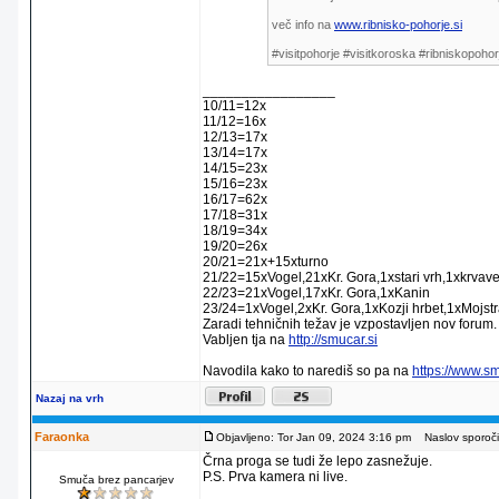
več info na
www.ribnisko-pohorje.si
#visitpohorje #visitkoroska #ribniskopohor
_________________
10/11=12x
11/12=16x
12/13=17x
13/14=17x
14/15=23x
15/16=23x
16/17=62x
17/18=31x
18/19=34x
19/20=26x
20/21=21x+15xturno
21/22=15xVogel,21xKr. Gora,1xstari vrh,1xkrvav
22/23=21xVogel,17xKr. Gora,1xKanin
23/24=1xVogel,2xKr. Gora,1xKozji hrbet,1xMojstr
Zaradi tehničnih težav je vzpostavljen nov forum.
Vabljen tja na
http://smucar.si
Navodila kako to narediš so pa na
https://www.s
Nazaj na vrh
Faraonka
Objavljeno: Tor Jan 09, 2024 3:16 pm
Naslov sporoči
Črna proga se tudi že lepo zasnežuje.
P.S. Prva kamera ni live.
Smuča brez pancarjev