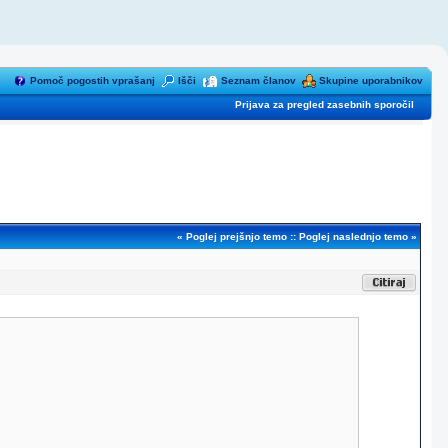
Pomoč pogostih vprašanj
Išči
Seznam članov
Skupine uporabnikov
Prijava za pregled zasebnih sporočil
«
Poglej prejšnjo temo
::
Poglej naslednjo temo
»