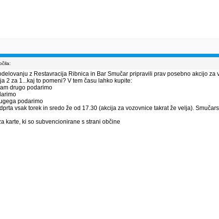
čila:
odelovanju z Restavracija Ribnica in Bar Smučar pripravili prav posebno akcijo za
ja 2 za 1...kaj to pomeni? V tem času lahko kupite:
vam drugo podarimo
darimo
rugega podarimo
prta vsak torek in sredo že od 17.30 (akcija za vozovnice takrat že velja). Smučar
 karte, ki so subvencionirane s strani občine