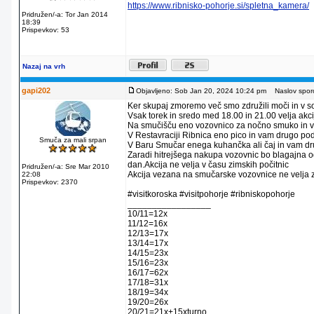
https://www.ribnisko-pohorje.si/spletna_kamera/
Pridružen/-a: Tor Jan 2014
18:39
Prispevkov: 53
Nazaj na vrh
gapi202
Objavljeno: Sob Jan 20, 2024 10:24 pm
Naslov sporo
Ker skupaj zmoremo več smo združili moči in v s
Vsak torek in sredo med 18.00 in 21.00 velja akci
Na smučišču eno vozovnico za nočno smuko in 
V Restavraciji Ribnica eno pico in vam drugo po
Smuča za mali srpan
V Baru Smučar enega kuhančka ali čaj in vam d
Zaradi hitrejšega nakupa vozovnic bo blagajna od
dan.Akcija ne velja v času zimskih počitnic
Pridružen/-a: Sre Mar 2010
Akcija vezana na smučarske vozovnice ne velja za
22:08
Prispevkov: 2370
#visitkoroska #visitpohorje #ribniskopohorje
_________________
10/11=12x
11/12=16x
12/13=17x
13/14=17x
14/15=23x
15/16=23x
16/17=62x
17/18=31x
18/19=34x
19/20=26x
20/21=21x+15xturno