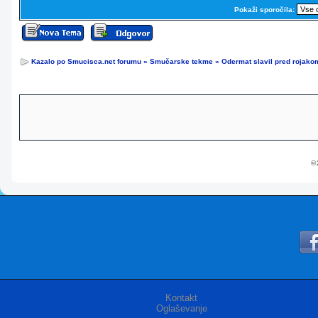
Pokaži sporočila:
Kazalo po Smucisca.net forumu
»
Smučarske tekme
»
Odermat slavil pred rojako
© 
Kontakt
Oglaševanje