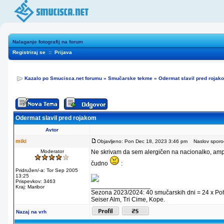
Nalaganje fotografij na forum
Registriraj se
::
Prijava
Kazalo po Smucisca.net forumu
»
Smučarske tekme
»
Odermat slavil pred rojak
Odermat slavil pred rojakom
Avtor
miki
Objavljeno: Pon Dec 18, 2023 3:46 pm
Naslov sporoči
Moderator
Ne skrivam da sem alergičen na nacionalko, ampak
čudno
:
Pridružen/-a: Tor Sep 2005
13:25
Prispevkov: 3463
_________________
Kraj: Maribor
Sezona 2023/2024: 40 smučarskih dni = 24 x Pohorje
Seiser Alm, Tri Cime, Kope.
Nazaj na vrh