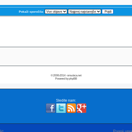
Pokaži sporočila:
© 2006-2014 - smucisca.net
Powered by phpBB
Sledite nam:
kt
Pogoji upor