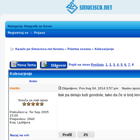
Nalaganje fotografij na forum
Registriraj se
::
Prijava
Kazalo po Smucisca.net forumu
»
Poletna sezona
»
Kolesarjenje
Pojdi na stran
Prejšnja
1
,
2
,
3
,
4
,
5
,
6
,
7
,
8
Kolesarjenje
Avtor
marko
Objavljeno: Pon Avg 04, 2014 3:57 pm
Naslov sporoč
Itak pa delajo tudi gondole, tako da če si bolj le
Smuča za mali srpan
Pridružen/-a: Tor Sep 2005
15:00
Prispevkov: 2840
Kraj: Ljubljana
Nazaj na vrh