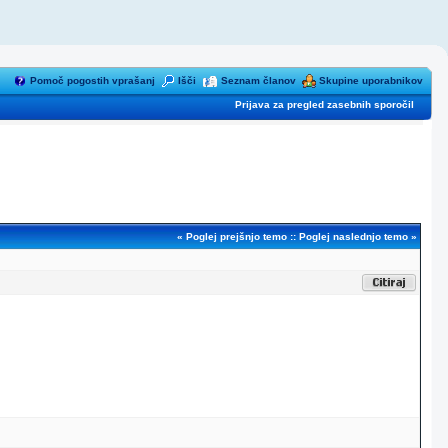
Pomoč pogostih vprašanj
Išči
Seznam članov
Skupine uporabnikov
Prijava za pregled zasebnih sporočil
«
Poglej prejšnjo temo
::
Poglej naslednjo temo
»