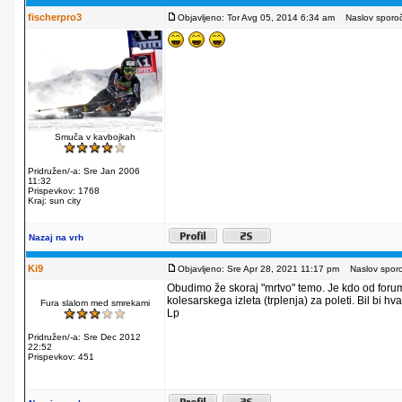
fischerpro3
Objavljeno: Tor Avg 05, 2014 6:34 am
Naslov sporoči
Smuča v kavbojkah
Pridružen/-a: Sre Jan 2006
11:32
Prispevkov: 1768
Kraj: sun city
Nazaj na vrh
Ki9
Objavljeno: Sre Apr 28, 2021 11:17 pm
Naslov sporoč
Obudimo že skoraj "mrtvo" temo. Je kdo od foruma
kolesarskega izleta (trplenja) za poleti. Bil bi 
Fura slalom med smrekami
Lp
Pridružen/-a: Sre Dec 2012
22:52
Prispevkov: 451