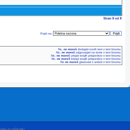
Stran
8
od
8
Pojdi na:
Ne,
ne moreš
dodajati novih tem v tem forumu
Ne,
ne moreš
odgovarjati na teme v tem forumu
Ne,
ne moreš
urejati svojih prispevkov v tem forumu
Ne,
ne moreš
brisati svojih prispevkov v tem forumu
Ne
ne moreš
glasovati v anketi v tem forumu
abe in piškotki