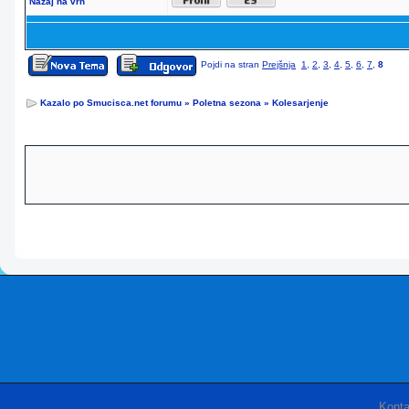
Nazaj na vrh
Pojdi na stran
Prejšnja
1
,
2
,
3
,
4
,
5
,
6
,
7
,
8
Kazalo po Smucisca.net forumu
»
Poletna sezona
»
Kolesarjenje
Konta