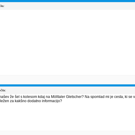
la:
ila:
šev že šel s kolesom kdaj na Mölltaler Gletscher? Na spomlad mi je cesta, ki se vi
hvaležen za kakšno dodatno informacijo?