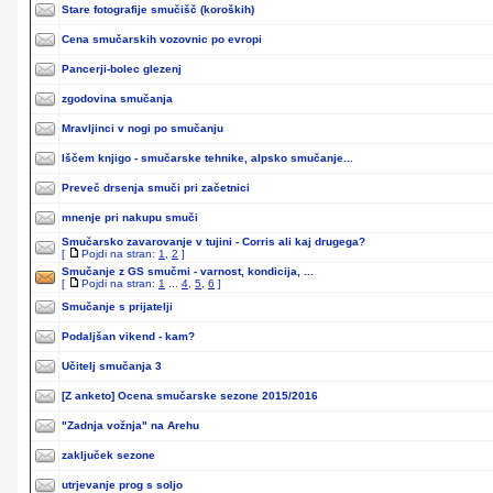
Stare fotografije smučišč (koroških)
Cena smučarskih vozovnic po evropi
Pancerji-bolec glezenj
zgodovina smučanja
Mravljinci v nogi po smučanju
Iščem knjigo - smučarske tehnike, alpsko smučanje...
Preveč drsenja smuči pri začetnici
mnenje pri nakupu smuči
Smučarsko zavarovanje v tujini - Corris ali kaj drugega?
[
Pojdi na stran:
1
,
2
]
Smučanje z GS smučmi - varnost, kondicija, ...
[
Pojdi na stran:
1
...
4
,
5
,
6
]
Smučanje s prijatelji
Podaljšan vikend - kam?
Učitelj smučanja 3
[Z anketo]
Ocena smučarske sezone 2015/2016
"Zadnja vožnja" na Arehu
zaključek sezone
utrjevanje prog s soljo