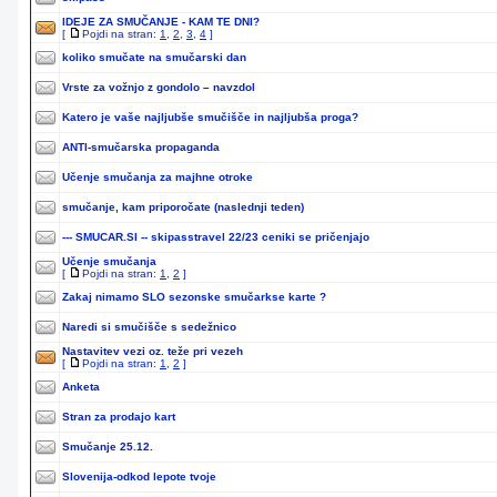
IDEJE ZA SMUČANJE - KAM TE DNI?
[
Pojdi na stran:
1
,
2
,
3
,
4
]
koliko smučate na smučarski dan
Vrste za vožnjo z gondolo – navzdol
Katero je vaše najljubše smučišče in najljubša proga?
ANTI-smučarska propaganda
Učenje smučanja za majhne otroke
smučanje, kam priporočate (naslednji teden)
--- SMUCAR.SI -- skipasstravel 22/23 ceniki se pričenjajo
Učenje smučanja
[
Pojdi na stran:
1
,
2
]
Zakaj nimamo SLO sezonske smučarkse karte ?
Naredi si smučišče s sedežnico
Nastavitev vezi oz. teže pri vezeh
[
Pojdi na stran:
1
,
2
]
Anketa
Stran za prodajo kart
Smučanje 25.12.
Slovenija-odkod lepote tvoje