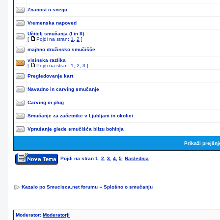
Znanost o snegu
Vremenska napoved
Učitelj smučanja (I in II)
[
Pojdi na stran:
1
,
2
]
majhno družinsko smučišče
visinska razlika
[
Pojdi na stran:
1
,
2
,
3
]
Pregledovanje kart
Navadno in carving smučanje
Carving in plug
Smučanje za začetnike v Ljubljani in okolici
Vprašanje glede smučišča blizu bohinja
Prikaži prejšn
Pojdi na stran
1
,
2
,
3
,
4
,
5
Naslednja
Kazalo po Smucisca.net forumu
»
Splošno o smučanju
Moderator:
Moderatorji