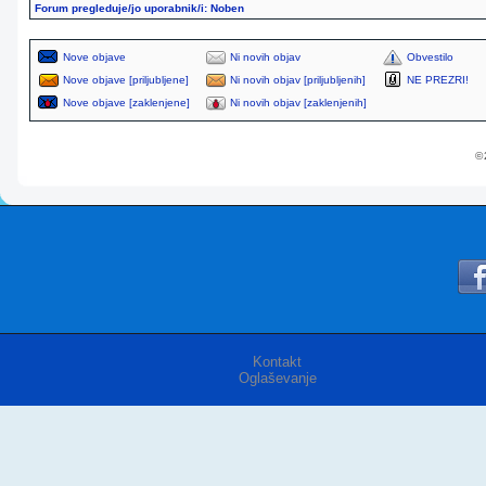
Forum pregleduje/jo uporabnik/i: Noben
Nove objave
Ni novih objav
Obvestilo
Nove objave [priljubljene]
Ni novih objav [priljubljenih]
NE PREZRI!
Nove objave [zaklenjene]
Ni novih objav [zaklenjenih]
© 
Kontakt
Oglaševanje