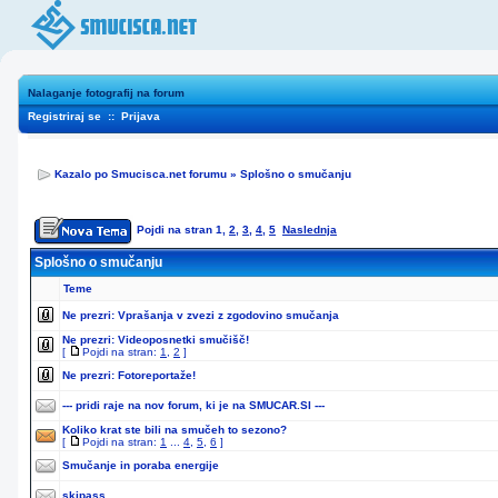
Nalaganje fotografij na forum
Registriraj se
::
Prijava
Kazalo po Smucisca.net forumu
»
Splošno o smučanju
Pojdi na stran
1
,
2
,
3
,
4
,
5
Naslednja
Splošno o smučanju
Teme
Ne prezri:
Vprašanja v zvezi z zgodovino smučanja
Ne prezri:
Videoposnetki smučišč!
[
Pojdi na stran:
1
,
2
]
Ne prezri:
Fotoreportaže!
--- pridi raje na nov forum, ki je na SMUCAR.SI ---
Koliko krat ste bili na smučeh to sezono?
[
Pojdi na stran:
1
...
4
,
5
,
6
]
Smučanje in poraba energije
skipass