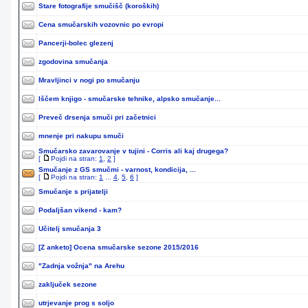
Stare fotografije smučišč (koroških)
Cena smučarskih vozovnic po evropi
Pancerji-bolec glezenj
zgodovina smučanja
Mravljinci v nogi po smučanju
Iščem knjigo - smučarske tehnike, alpsko smučanje...
Preveč drsenja smuči pri začetnici
mnenje pri nakupu smuči
Smučarsko zavarovanje v tujini - Corris ali kaj drugega?
[
Pojdi na stran:
1
,
2
]
Smučanje z GS smučmi - varnost, kondicija, ...
[
Pojdi na stran:
1
...
4
,
5
,
6
]
Smučanje s prijatelji
Podaljšan vikend - kam?
Učitelj smučanja 3
[Z anketo]
Ocena smučarske sezone 2015/2016
"Zadnja vožnja" na Arehu
zaključek sezone
utrjevanje prog s soljo