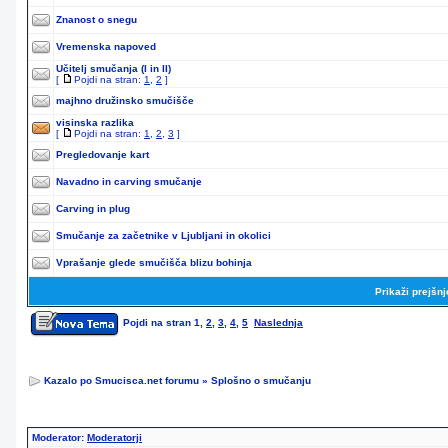
Znanost o snegu
Vremenska napoved
Učitelj smučanja (I in II)
[
Pojdi na stran:
1
,
2
]
majhno družinsko smučišče
visinska razlika
[
Pojdi na stran:
1
,
2
,
3
]
Pregledovanje kart
Navadno in carving smučanje
Carving in plug
Smučanje za začetnike v Ljubljani in okolici
Vprašanje glede smučišča blizu bohinja
Prikaži prejšn
Pojdi na stran
1
,
2
,
3
,
4
,
5
Naslednja
Kazalo po Smucisca.net forumu
»
Splošno o smučanju
Moderator:
Moderatorji