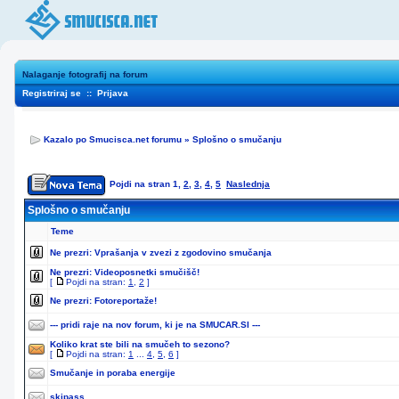
Nalaganje fotografij na forum
Registriraj se
::
Prijava
Kazalo po Smucisca.net forumu
»
Splošno o smučanju
Pojdi na stran
1
,
2
,
3
,
4
,
5
Naslednja
Splošno o smučanju
Teme
Ne prezri:
Vprašanja v zvezi z zgodovino smučanja
Ne prezri:
Videoposnetki smučišč!
[
Pojdi na stran:
1
,
2
]
Ne prezri:
Fotoreportaže!
--- pridi raje na nov forum, ki je na SMUCAR.SI ---
Koliko krat ste bili na smučeh to sezono?
[
Pojdi na stran:
1
...
4
,
5
,
6
]
Smučanje in poraba energije
skipass