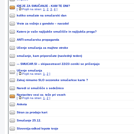
IDEJE ZA SMUČANJE - KAM TE DNI?
[
Pojdi na stran:
1
,
2
,
3
,
4
]
koliko smučate na smučarski dan
Vrste za vožnjo z gondolo – navzdol
Katero je vaše najljubše smučišče in najljubša proga?
ANTI-smučarska propaganda
Učenje smučanja za majhne otroke
smučanje, kam priporočate (naslednji teden)
--- SMUCAR.SI -- skipasstravel 22/23 ceniki se pričenjajo
Učenje smučanja
[
Pojdi na stran:
1
,
2
]
Zakaj nimamo SLO sezonske smučarkse karte ?
Naredi si smučišče s sedežnico
Nastavitev vezi oz. teže pri vezeh
[
Pojdi na stran:
1
,
2
]
Anketa
Stran za prodajo kart
Smučanje 25.12.
Slovenija-odkod lepote tvoje