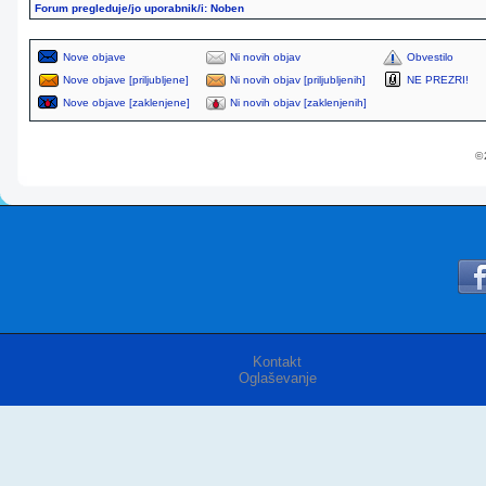
Forum pregleduje/jo uporabnik/i: Noben
Nove objave
Ni novih objav
Obvestilo
Nove objave [priljubljene]
Ni novih objav [priljubljenih]
NE PREZRI!
Nove objave [zaklenjene]
Ni novih objav [zaklenjenih]
© 
Kontakt
Oglaševanje