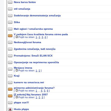
Nova barva fontov
stil smučanja
Sodelovanje demonstratorja smučanja
Slike
Mali oglasi / smučarska oprema
V zadnjem času kvaliteta foruma strmo pada
[
Pojdi na stran:
1
,
2
,
3
,
4
]
Nedosegljivost foruma
Zgodovina smučanja, tudi novejša
Premaknjeno:
Smuči ELAN SCX
Opozarjanje na neprimerna sporočila
Menjava imena
[
Pojdi na stran:
1
,
2
]
Kraji
kamere na smucisca.net
primerno administriranje foruma?
[
Pojdi na stran:
1
...
4
,
5
,
6
]
[Z anketo]
Naj forumec 2007
[
Pojdi na stran:
1
,
2
,
3
]
phpps sux!!!
Hvala phpps