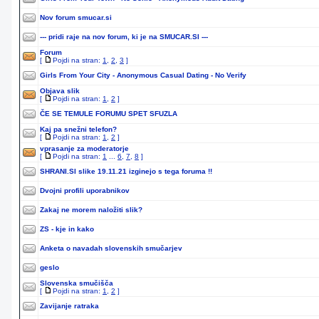
Nov forum smucar.si
--- pridi raje na nov forum, ki je na SMUCAR.SI ---
Forum
[
Pojdi na stran:
1
,
2
,
3
]
Girls From Your City - Anonymous Casual Dating - No Verify
Objava slik
[
Pojdi na stran:
1
,
2
]
ČE SE TEMULE FORUMU SPET SFUZLA
Kaj pa snežni telefon?
[
Pojdi na stran:
1
,
2
]
vprasanje za moderatorje
[
Pojdi na stran:
1
...
6
,
7
,
8
]
SHRANI.SI slike 19.11.21 izginejo s tega foruma !!
Dvojni profili uporabnikov
Zakaj ne morem naložiti slik?
ZS - kje in kako
Anketa o navadah slovenskih smučarjev
geslo
Slovenska smučišča
[
Pojdi na stran:
1
,
2
]
Zavijanje ratraka