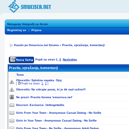
Nalaganje fotografij na forum
Registriraj se
::
Prijava
Kazalo po Smucisca.net forumu
»
Pravila, vprašanja, komentarji
Pojdi na stran
1
,
2
Naslednja
Pravila, vprašanja, komentarji
Teme
Obvestilo:
Splošna napaka. Ojoj
[
Pojdi na stran:
1
,
2
]
Obvestilo:
Ne citirajte posta, ki je tik nad vašim!!!
Ne prezri:
Pravila foruma 'smucisca.net'
Discreet. Exclusive. Unforgettable.
Girls From Your Town - Anonymous Casual Dating - No Selfie
Girls In Your Town - Anonymous Casual Dating - No Selfie
Girls From Your Town - No Selfie - Anonymous Adult Dating