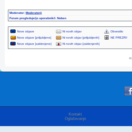
Moderator:
Moderatorji
Forum pregleduje/jo uporabnik/i: Noben
Nove objave
Ni novih objav
Obvestilo
Nove objave [priljubljene]
Ni novih objav [priljubljenih]
NE PREZRI!
Nove objave [zaklenjene]
Ni novih objav [zaklenjenih]
© 
Kontakt
Oglaševanje