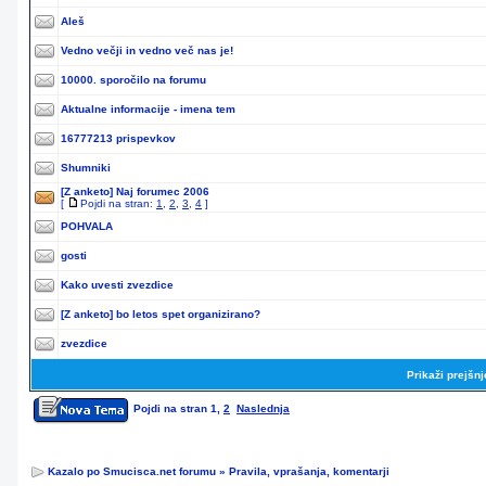
Aleš
Vedno večji in vedno več nas je!
10000. sporočilo na forumu
Aktualne informacije - imena tem
16777213 prispevkov
Shumniki
[Z anketo]
Naj forumec 2006
[
Pojdi na stran:
1
,
2
,
3
,
4
]
POHVALA
gosti
Kako uvesti zvezdice
[Z anketo]
bo letos spet organizirano?
zvezdice
Prikaži prejšn
Pojdi na stran
1
,
2
Naslednja
Kazalo po Smucisca.net forumu
»
Pravila, vprašanja, komentarji