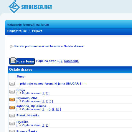
Nalaganje fotografij na forum
Registriraj se
::
Prijava
Kazalo po Smucisca.net forumu
»
Ostale države
Pojdi na stran
1
,
2
Naslednja
Ostale države
Teme
--- pridi raje na nov forum, ki je na SMUCAR.SI ---
Srbija
[
Pojdi na stran:
1
,
2
]
Colorado, ZDA
[
Pojdi na stran:
1
,
2
,
3
]
Jahorina, Bjelašnica
[
Pojdi na stran:
1
...
8
,
9
,
10
]
Platak, Hrvaška
Hrvaška
[
Pojdi na stran:
1
,
2
]
Popova Šapka