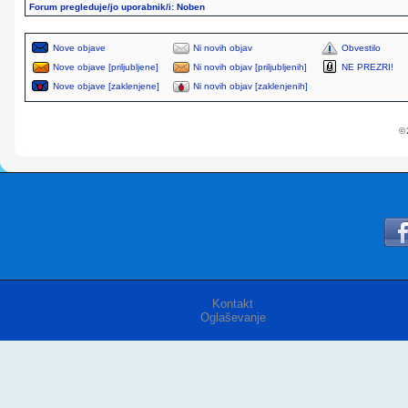
Forum pregleduje/jo uporabnik/i: Noben
Nove objave
Ni novih objav
Obvestilo
Nove objave [priljubljene]
Ni novih objav [priljubljenih]
NE PREZRI!
Nove objave [zaklenjene]
Ni novih objav [zaklenjenih]
© 
Kontakt
Oglaševanje