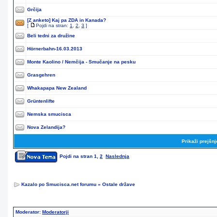
Grčija
[Z anketo]
Kaj pa ZDA in Kanada?
[
Pojdi na stran:
1
,
2
,
3
]
Beli tedni za družine
Hörnerbahn-16.03.2013
Monte Kaolino / Nemčija - Smučanje na pesku
Grasgehren
Whakapapa New Zealand
Grüntenlifte
Nemska smucisca
Nova Zelandija?
Prikaži prejšn
Pojdi na stran
1
,
2
Naslednja
Kazalo po Smucisca.net forumu
»
Ostale države
Moderator:
Moderatorji