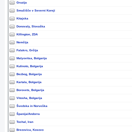
Gruzija
Smučišče v Severni Koreji
Kitajska
Donovaly, Slovaška
Killington, ZDA
Nemčija
Falakro, Grčija
Malyovitsa, Bolgarija
Kulinoto, Bolgarija
Bezbog, Bolgarija
Kartala, Bolgarija
Borovets, Bolgarija
Vitosha, Bolgarija
Švedska in Norveška
Španija/Andorra
Tochal, Iran
Brezovica, Kosovo