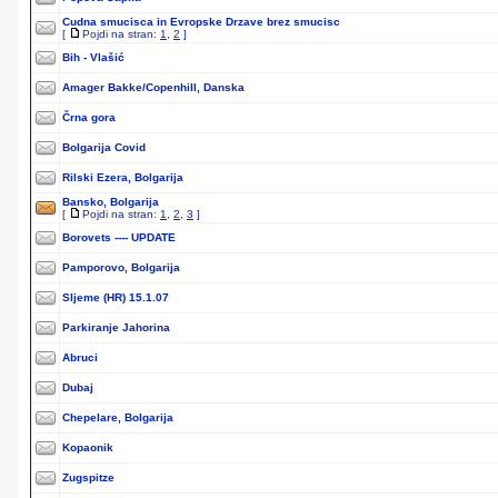
Cudna smucisca in Evropske Drzave brez smucisc
[
Pojdi na stran:
1
,
2
]
Bih - Vlašić
Amager Bakke/Copenhill, Danska
Črna gora
Bolgarija Covid
Rilski Ezera, Bolgarija
Bansko, Bolgarija
[
Pojdi na stran:
1
,
2
,
3
]
Borovets ---- UPDATE
Pamporovo, Bolgarija
Sljeme (HR) 15.1.07
Parkiranje Jahorina
Abruci
Dubaj
Chepelare, Bolgarija
Kopaonik
Zugspitze