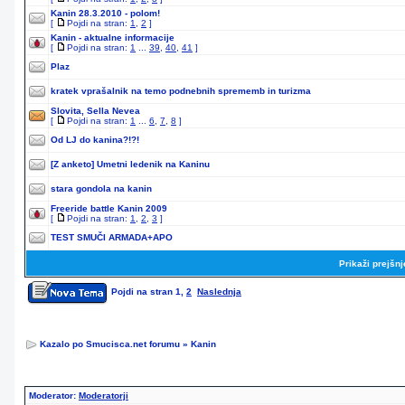
Kanin 28.3.2010 - polom!
[
Pojdi na stran:
1
,
2
]
Kanin - aktualne informacije
[
Pojdi na stran:
1
...
39
,
40
,
41
]
Plaz
kratek vprašalnik na temo podnebnih sprememb in turizma
Slovita, Sella Nevea
[
Pojdi na stran:
1
...
6
,
7
,
8
]
Od LJ do kanina?!?!
[Z anketo]
Umetni ledenik na Kaninu
stara gondola na kanin
Freeride battle Kanin 2009
[
Pojdi na stran:
1
,
2
,
3
]
TEST SMUČI ARMADA+APO
Prikaži prejšn
Pojdi na stran
1
,
2
Naslednja
Kazalo po Smucisca.net forumu
»
Kanin
Moderator:
Moderatorji