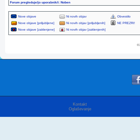
Forum pregleduje/jo uporabnik/i: Noben
Nove objave
Ni novih objav
Obvestilo
Nove objave [priljubljene]
Ni novih objav [priljubljenih]
NE PREZRI!
Nove objave [zaklenjene]
Ni novih objav [zaklenjenih]
© 
Kontakt
Oglaševanje