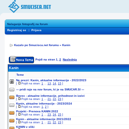
Nalaganje fotografij na forum
Registriraj se
::
Prijava
Kazalo po Smucisca.net forumu
»
Kanin
Pojdi na stran
1
,
2
Naslednja
Kanin
Teme
Ne prezri:
Kanin, aktualne informacije - 2022/2023
[
Pojdi na stran:
1
...
13
,
14
,
15
]
--- pridi raje na nov forum, ki je na SMUCAR.SI ---
Bovec - aktualne informacije, prihodnost in izzivi
[
Pojdi na stran:
1
...
21
,
22
,
23
]
Kanin, aktualne informacije - 2023/2024
[
Pojdi na stran:
1
,
2
]
Projekt - Prenova KANIN 2022
[
Pojdi na stran:
1
...
23
,
24
,
25
]
Kanin - aktualne informacije 2021/2022
[
Pojdi na stran:
1
...
21
,
22
,
23
]
KANIN v sliki