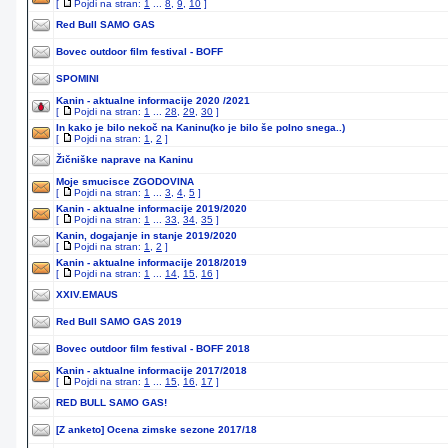
[
Pojdi na stran:
1
...
8
,
9
,
10
]
Red Bull SAMO GAS
Bovec outdoor film festival - BOFF
SPOMINI
Kanin - aktualne informacije 2020 /2021
[
Pojdi na stran:
1
...
28
,
29
,
30
]
In kako je bilo nekoč na Kaninu(ko je bilo še polno snega..)
[
Pojdi na stran:
1
,
2
]
Žičniške naprave na Kaninu
Moje smucisce ZGODOVINA
[
Pojdi na stran:
1
...
3
,
4
,
5
]
Kanin - aktualne informacije 2019/2020
[
Pojdi na stran:
1
...
33
,
34
,
35
]
Kanin, dogajanje in stanje 2019/2020
[
Pojdi na stran:
1
,
2
]
Kanin - aktualne informacije 2018/2019
[
Pojdi na stran:
1
...
14
,
15
,
16
]
XXIV.EMAUS
Red Bull SAMO GAS 2019
Bovec outdoor film festival - BOFF 2018
Kanin - aktualne informacije 2017/2018
[
Pojdi na stran:
1
...
15
,
16
,
17
]
RED BULL SAMO GAS!
[Z anketo]
Ocena zimske sezone 2017/18