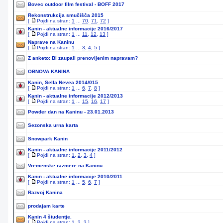
Bovec outdoor film festival - BOFF 2017
Rekonstrukcija smučišča 2015
[
Pojdi na stran:
1
...
70
,
71
,
72
]
Kanin - aktualne informacije 2016/2017
[
Pojdi na stran:
1
...
11
,
12
,
13
]
Naprave na Kaninu
[
Pojdi na stran:
1
...
3
,
4
,
5
]
Z anketo: Bi zaupali prenovljenim napravam?
OBNOVA KANINA
Kanin, Sella Nevea 2014/015
[
Pojdi na stran:
1
...
6
,
7
,
8
]
Kanin - aktualne informacije 2012/2013
[
Pojdi na stran:
1
...
15
,
16
,
17
]
Powder dan na Kaninu - 23.01.2013
Sezonska urna karta
Snowpark Kanin
Kanin - aktualne informacije 2011/2012
[
Pojdi na stran:
1
,
2
,
3
,
4
]
Vremenske razmere na Kaninu
Kanin - aktualne informacije 2010/2011
[
Pojdi na stran:
1
...
5
,
6
,
7
]
Razvoj Kanina
prodajam karte
Kanin 4 študentje.
[
Pojdi na stran:
1
,
2
,
3
]