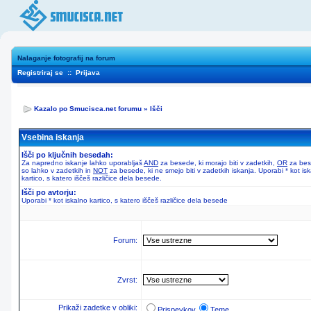
Nalaganje fotografij na forum
Registriraj se
::
Prijava
Kazalo po Smucisca.net forumu
»
Išči
Vsebina iskanja
Išči po ključnih besedah:
Za napredno iskanje lahko uporabljaš
AND
za besede, ki morajo biti v zadetkih,
OR
za bes
so lahko v zadetkih in
NOT
za besede, ki ne smejo biti v zadetkih iskanja. Uporabi * kot is
kartico, s katero iščeš različice dela besede.
Išči po avtorju:
Uporabi * kot iskalno kartico, s katero iščeš različice dela besede
Forum:
Zvrst:
Prikaži zadetke v obliki:
Prispevkov
Teme