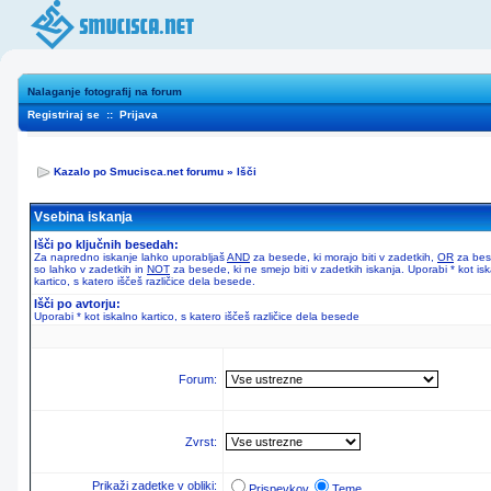
Nalaganje fotografij na forum
Registriraj se
::
Prijava
Kazalo po Smucisca.net forumu
»
Išči
Vsebina iskanja
Išči po ključnih besedah:
Za napredno iskanje lahko uporabljaš
AND
za besede, ki morajo biti v zadetkih,
OR
za bes
so lahko v zadetkih in
NOT
za besede, ki ne smejo biti v zadetkih iskanja. Uporabi * kot is
kartico, s katero iščeš različice dela besede.
Išči po avtorju:
Uporabi * kot iskalno kartico, s katero iščeš različice dela besede
Forum:
Zvrst:
Prikaži zadetke v obliki:
Prispevkov
Teme