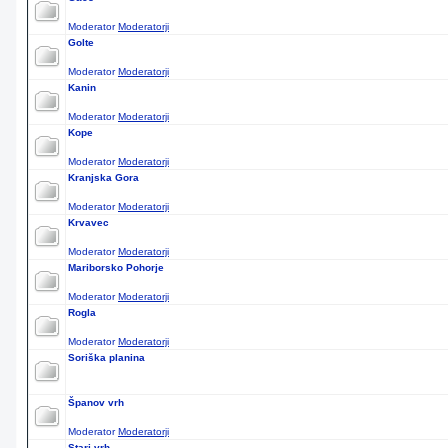
Moderator
Moderatorji
Golte
Moderator
Moderatorji
Kanin
Moderator
Moderatorji
Kope
Moderator
Moderatorji
Kranjska Gora
Moderator
Moderatorji
Krvavec
Moderator
Moderatorji
Mariborsko Pohorje
Moderator
Moderatorji
Rogla
Moderator
Moderatorji
Soriška planina
Španov vrh
Moderator
Moderatorji
Stari vrh