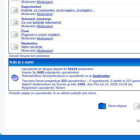
Moderator
Moderatorji
Supermarket
Kotiček za zastopnike, proizvajalce, prodajalce...
Moderator
Moderatorji
Telemark smučanje
Za vse ljubitelje telemarka!
Moderator
Moderatorji
Čvek
Pogovori o vsem ostalem.
Moderator
Moderatorji
Nastanitve
Vaše izkušnje.
Moderator
Moderatorji
Označi forume kot prebrane
Kdo je z nami
Uporabniki so skupaj objavili že
92029
prispevkov
Imamo že
3485
prijavljenih uporabnikov
Dobrodošlica! Novopridruženi/-a uporabnik/-ca je
bookingher
Trenutno forum pregleduje
223
uporabnikov :: 0 registriranih, 0 skritih in 223 gos
Največ obiskovalcev na forumu je bilo:
2495
, dne Pet Jul 10, 2026 10:29 am
Registrirani uporabniki: Noben
Podatki veljajo za uporabnike, ki so aktivni zadnjih pet minut.
Nove objave
© 