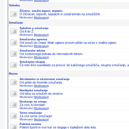
Moderator
Moderatorji
Tehnika
Žičnice, snežni topovi, teptalci
O žičnicah, topovih, teptalcih in ostali tehniki na smučiščih.
Moderator
Moderatorji
Smučanje
Splošno o smučanju
Od A do Ž.
Moderator
Moderatorji
Smučarska oprema
Od smuči do čelad. Male oglase prosim pišite na stran z malimi oglasi.
Moderator
Moderatorji
Smučarske tekme
Od svetovnega pokala do rekreativnih tekem.
Moderator
Moderatorji
Smučajmo skupaj
Če kdo išče kandidate za prevoz do kakšnega smučišča, skupno smučarijo, ali 
Razno
Akrobatsko in ekstremno smučanje
Od grbin do freeride smučanja.
Moderator
Moderatorji
Nordijsko smučanje
Od teka na smučeh do skokov.
Moderator
Moderatorji
Deskanje na snegu
Za vse, ki bordate.
Moderator
Moderatorji
Turno smučanje
Za vse turne smučarje!
Moderator
Moderatorji
Poletna sezona
Poletni športi in vse kar se dogaja v toplejšem delu leta.