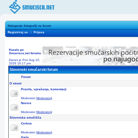
Nalaganje fotografij na forum
Registriraj se
::
Prijava
Kazalo po
Smucisca.net forumu
Danes je Pon Avg 10,
2026 10:17 pm
Slovenski smučarski forum
Forum
O strani
Pravila, vprašanja, komentarji
Moderator
Moderatorji
Novice
Moderator
Moderatorji
Slovenska smučišča
Cerkno
Moderator
Moderatorji
Gače