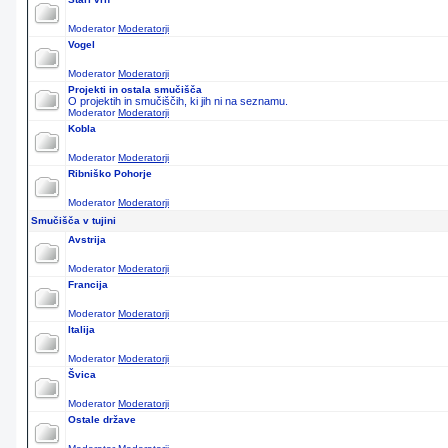
Moderator
Moderatorji
Vogel
Moderator
Moderatorji
Projekti in ostala smučišča
O projektih in smučiščih, ki jih ni na seznamu.
Moderator
Moderatorji
Kobla
Moderator
Moderatorji
Ribniško Pohorje
Moderator
Moderatorji
Smučišča v tujini
Avstrija
Moderator
Moderatorji
Francija
Moderator
Moderatorji
Italija
Moderator
Moderatorji
Švica
Moderator
Moderatorji
Ostale države