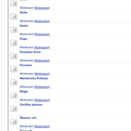
Moderator
Moderatorji
Golte
Moderator
Moderatorji
Kanin
Moderator
Moderatorji
Kope
Moderator
Moderatorji
Kranjska Gora
Moderator
Moderatorji
Krvavec
Moderator
Moderatorji
Mariborsko Pohorje
Moderator
Moderatorji
Rogla
Moderator
Moderatorji
Soriška planina
Španov vrh
Moderator
Moderatorji
Stari vrh