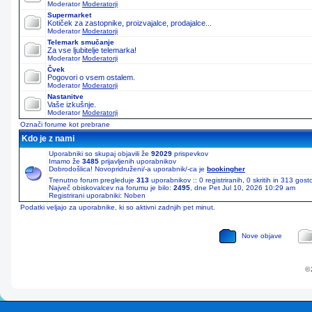
Moderator
Moderatorji
Supermarket
Kotiček za zastopnike, proizvajalce, prodajalce...
Moderator
Moderatorji
Telemark smučanje
Za vse ljubitelje telemarka!
Moderator
Moderatorji
Čvek
Pogovori o vsem ostalem.
Moderator
Moderatorji
Nastanitve
Vaše izkušnje.
Moderator
Moderatorji
Označi forume kot prebrane
Kdo je z nami
Uporabniki so skupaj objavili že
92029
prispevkov
Imamo že
3485
prijavljenih uporabnikov
Dobrodošlica! Novopridruženi/-a uporabnik/-ca je
bookingher
Trenutno forum pregleduje
313
uporabnikov :: 0 registriranih, 0 skritih in 313 gos
Največ obiskovalcev na forumu je bilo:
2495
, dne Pet Jul 10, 2026 10:29 am
Registrirani uporabniki: Noben
Podatki veljajo za uporabnike, ki so aktivni zadnjih pet minut.
Nove objave
© 