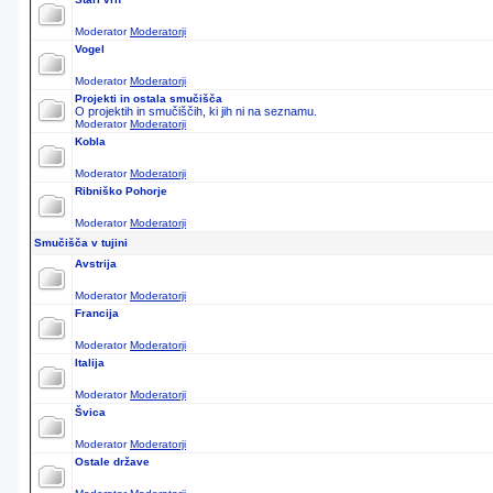
Moderator
Moderatorji
Vogel
Moderator
Moderatorji
Projekti in ostala smučišča
O projektih in smučiščih, ki jih ni na seznamu.
Moderator
Moderatorji
Kobla
Moderator
Moderatorji
Ribniško Pohorje
Moderator
Moderatorji
Smučišča v tujini
Avstrija
Moderator
Moderatorji
Francija
Moderator
Moderatorji
Italija
Moderator
Moderatorji
Švica
Moderator
Moderatorji
Ostale države