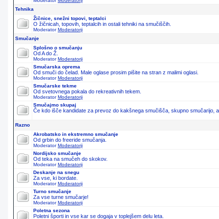
Moderator
Moderatorji
Tehnika
Žičnice, snežni topovi, teptalci
O žičnicah, topovih, teptalcih in ostali tehniki na smučiščih.
Moderator
Moderatorji
Smučanje
Splošno o smučanju
Od A do Ž.
Moderator
Moderatorji
Smučarska oprema
Od smuči do čelad. Male oglase prosim pišite na stran z malimi oglasi.
Moderator
Moderatorji
Smučarske tekme
Od svetovnega pokala do rekreativnih tekem.
Moderator
Moderatorji
Smučajmo skupaj
Če kdo išče kandidate za prevoz do kakšnega smučišča, skupno smučarijo, ali 
Razno
Akrobatsko in ekstremno smučanje
Od grbin do freeride smučanja.
Moderator
Moderatorji
Nordijsko smučanje
Od teka na smučeh do skokov.
Moderator
Moderatorji
Deskanje na snegu
Za vse, ki bordate.
Moderator
Moderatorji
Turno smučanje
Za vse turne smučarje!
Moderator
Moderatorji
Poletna sezona
Poletni športi in vse kar se dogaja v toplejšem delu leta.