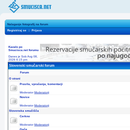
Nalaganje fotografij na forum
Registriraj se
::
Prijava
Kazalo po
Smucisca.net forumu
Danes je Sob Avg 08,
2026 6:15 pm
Slovenski smučarski forum
Forum
O strani
Pravila, vprašanja, komentarji
Moderator
Moderatorji
Novice
Moderator
Moderatorji
Slovenska smučišča
Cerkno
Moderator
Moderatorji
Gače