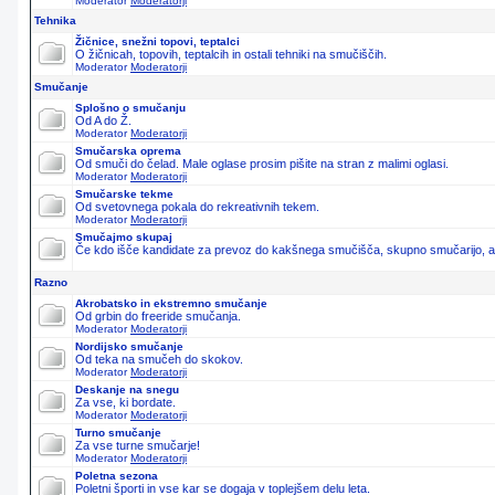
Moderator
Moderatorji
Tehnika
Žičnice, snežni topovi, teptalci
O žičnicah, topovih, teptalcih in ostali tehniki na smučiščih.
Moderator
Moderatorji
Smučanje
Splošno o smučanju
Od A do Ž.
Moderator
Moderatorji
Smučarska oprema
Od smuči do čelad. Male oglase prosim pišite na stran z malimi oglasi.
Moderator
Moderatorji
Smučarske tekme
Od svetovnega pokala do rekreativnih tekem.
Moderator
Moderatorji
Smučajmo skupaj
Če kdo išče kandidate za prevoz do kakšnega smučišča, skupno smučarijo, ali 
Razno
Akrobatsko in ekstremno smučanje
Od grbin do freeride smučanja.
Moderator
Moderatorji
Nordijsko smučanje
Od teka na smučeh do skokov.
Moderator
Moderatorji
Deskanje na snegu
Za vse, ki bordate.
Moderator
Moderatorji
Turno smučanje
Za vse turne smučarje!
Moderator
Moderatorji
Poletna sezona
Poletni športi in vse kar se dogaja v toplejšem delu leta.