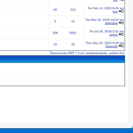
Tor Feb 14, 2023 9:40 am
40
310
kux
Sre Nov 24, 2010 10:02 pm
2
12
Valentina
Tor Jul 28, 2026 5:31 pm
308
5931
anjica
Pon Sep 25, 2023 8:46 pm
15
25
Smucar9
Časovni pas GMT + 2 uri, srednjeevropski - poletni čas