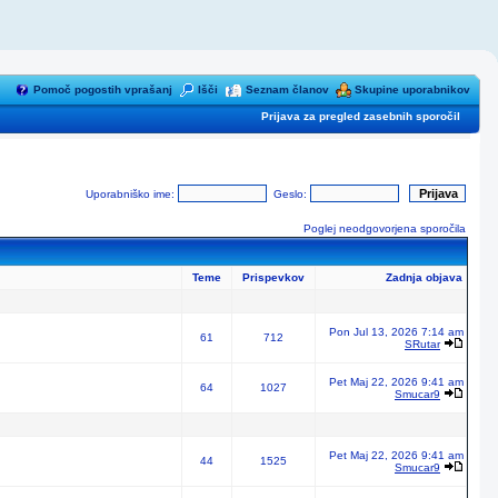
Pomoč pogostih vprašanj
Išči
Seznam članov
Skupine uporabnikov
Prijava za pregled zasebnih sporočil
Uporabniško ime:
Geslo:
Poglej neodgovorjena sporočila
Teme
Prispevkov
Zadnja objava
Pon Jul 13, 2026 7:14 am
61
712
SRutar
Pet Maj 22, 2026 9:41 am
64
1027
Smucar9
Pet Maj 22, 2026 9:41 am
44
1525
Smucar9