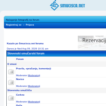
Nalaganje fotografij na forum
Registriraj se
::
Prijava
Kazalo po Smucisca.net forumu
Danes je Ned Avg 09, 2026 10:31 am
Slovenski smučarski forum
Forum
O strani
Pravila, vprašanja, komentarji
Moderator
Moderatorji
Novice
Moderator
Moderatorji
Slovenska smučišča
Cerkno
Moderator
Moderatorji
Gače