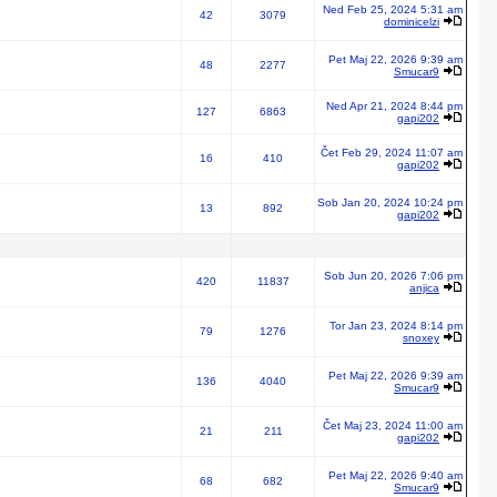
Ned Feb 25, 2024 5:31 am
42
3079
dominicelzi
Pet Maj 22, 2026 9:39 am
48
2277
Smucar9
Ned Apr 21, 2024 8:44 pm
127
6863
gapi202
Čet Feb 29, 2024 11:07 am
16
410
gapi202
Sob Jan 20, 2024 10:24 pm
13
892
gapi202
Sob Jun 20, 2026 7:06 pm
420
11837
anjica
Tor Jan 23, 2024 8:14 pm
79
1276
snoxey
Pet Maj 22, 2026 9:39 am
136
4040
Smucar9
Čet Maj 23, 2024 11:00 am
21
211
gapi202
Pet Maj 22, 2026 9:40 am
68
682
Smucar9