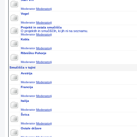
Moderator
Moderatorji
Vogel
Moderator
Moderatorji
Projekti in ostala smučišča
O projektih in smučiščih, ki jih ni na seznamu.
Moderator
Moderatorji
Kobla
Moderator
Moderatorji
Ribniško Pohorje
Moderator
Moderatorji
Smučišča v tujini
Avstrija
Moderator
Moderatorji
Francija
Moderator
Moderatorji
Italija
Moderator
Moderatorji
Švica
Moderator
Moderatorji
Ostale države