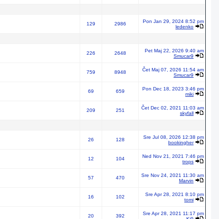
Pon Jan 29, 2024 8:52 pm
129
2986
ledenko
Pet Maj 22, 2026 9:40 am
226
2648
Smucar9
Čet Maj 07, 2026 11:54 am
759
8948
Smucar9
Pon Dec 18, 2023 3:46 pm
69
659
miki
Čet Dec 02, 2021 11:03 am
209
251
skyfall
Sre Jul 08, 2026 12:38 pm
26
128
bookingher
Ned Nov 21, 2021 7:46 pm
12
104
trops
Sre Nov 24, 2021 11:30 am
57
470
Marvin
Sre Apr 28, 2021 8:10 pm
16
102
tomi
Sre Apr 28, 2021 11:17 pm
20
392
Ki9