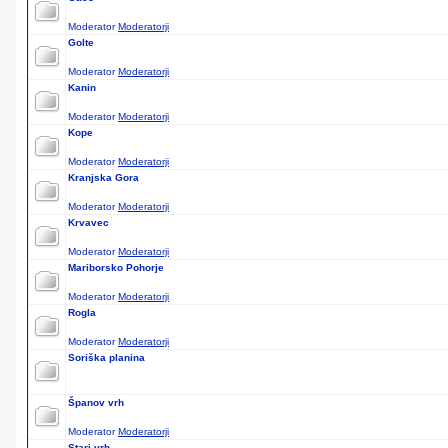
Moderator
Moderatorji
Golte
Moderator
Moderatorji
Kanin
Moderator
Moderatorji
Kope
Moderator
Moderatorji
Kranjska Gora
Moderator
Moderatorji
Krvavec
Moderator
Moderatorji
Mariborsko Pohorje
Moderator
Moderatorji
Rogla
Moderator
Moderatorji
Soriška planina
Španov vrh
Moderator
Moderatorji
Stari vrh