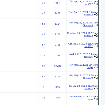
Čet Apr 18, 2024 2:21 pm
20
554
gapi202
Sob Apr 13, 2024 6:46 am
42
1438
gapi202
Pet Maj 22, 2026 9:41 am
54
6124
Smucar9
Pon Mar 18, 2024 11:52 am
45
2172
gapi202
Čet Maj 14, 2026 11:26 am
57
2795
gapi202
Ned Jul 26, 2026 5:29 pm
75
5326
Nikita25
Pon Maj 18, 2026 9:44 pm
92
12781
JurijB
Pet Maj 22, 2026 9:38 am
41
1759
Smucar9
Tor Maj 28, 2024 11:20 pm
9
305
gapi202
Pet Feb 03, 2023 9:23 pm
19
775
tomi