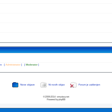
tov [
Administrator
] [
Moderator
]
Nove objave
Ni novih objav
Forum je zaklenjen
© 2006-2014 - smucisca.net
Powered by phpBB