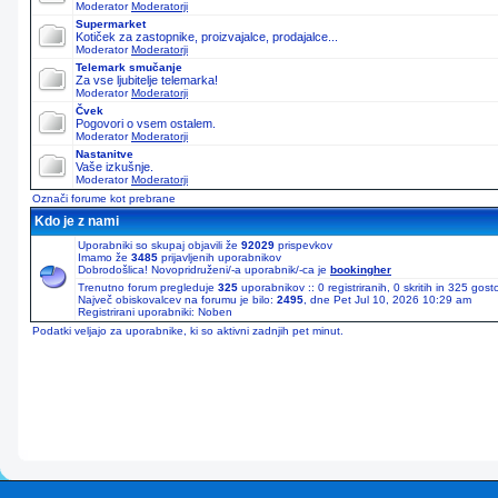
Moderator
Moderatorji
Supermarket
Kotiček za zastopnike, proizvajalce, prodajalce...
Moderator
Moderatorji
Telemark smučanje
Za vse ljubitelje telemarka!
Moderator
Moderatorji
Čvek
Pogovori o vsem ostalem.
Moderator
Moderatorji
Nastanitve
Vaše izkušnje.
Moderator
Moderatorji
Označi forume kot prebrane
Kdo je z nami
Uporabniki so skupaj objavili že
92029
prispevkov
Imamo že
3485
prijavljenih uporabnikov
Dobrodošlica! Novopridruženi/-a uporabnik/-ca je
bookingher
Trenutno forum pregleduje
325
uporabnikov :: 0 registriranih, 0 skritih in 325 gos
Največ obiskovalcev na forumu je bilo:
2495
, dne Pet Jul 10, 2026 10:29 am
Registrirani uporabniki: Noben
Podatki veljajo za uporabnike, ki so aktivni zadnjih pet minut.