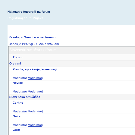
Nalaganje fotografij na forum
Registriraj se
::
Prijava
Kazalo po
Smucisca.net forumu
Danes je Pet Avg 07,
2026 9:52 am
Slovenski smučarski forum
Forum
O strani
Pravila, vprašanja, komentarji
Moderator
Moderatorji
Novice
Moderator
Moderatorji
Slovenska smučišča
Cerkno
Moderator
Moderatorji
Gače