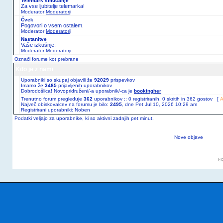
Moderator
Moderatorji
Supermarket
Kotiček za zastopnike, proizvajalce, prodajalce...
Moderator
Moderatorji
Telemark smučanje
Za vse ljubitelje telemarka!
Moderator
Moderatorji
Čvek
Pogovori o vsem ostalem.
Moderator
Moderatorji
Nastanitve
Vaše izkušnje.
Moderator
Moderatorji
Označi forume kot prebrane
Kdo je z nami
Uporabniki so skupaj objavili že
92029
prispevkov
Imamo že
3485
prijavljenih uporabnikov
Dobrodošlica! Novopridruženi/-a uporabnik/-ca je
bookingher
Trenutno forum pregleduje
362
uporabnikov :: 0 registriranih, 0 skritih in 362 gos
Največ obiskovalcev na forumu je bilo:
2495
, dne Pet Jul 10, 2026 10:29 am
Registrirani uporabniki: Noben
Podatki veljajo za uporabnike, ki so aktivni zadnjih pet minut.
Nove objave
© 