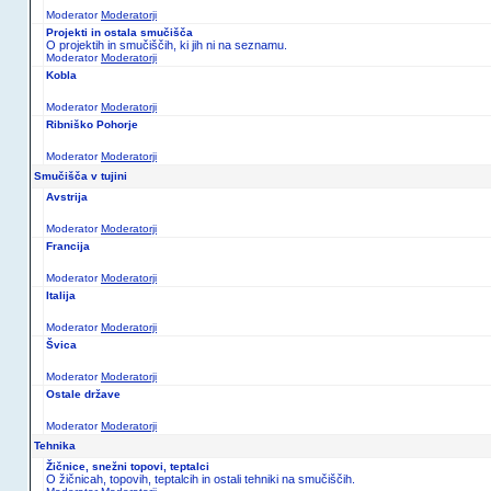
Moderator
Moderatorji
Vogel
Moderator
Moderatorji
Projekti in ostala smučišča
O projektih in smučiščih, ki jih ni na seznamu.
Moderator
Moderatorji
Kobla
Moderator
Moderatorji
Ribniško Pohorje
Moderator
Moderatorji
Smučišča v tujini
Avstrija
Moderator
Moderatorji
Francija
Moderator
Moderatorji
Italija
Moderator
Moderatorji
Švica
Moderator
Moderatorji
Ostale države