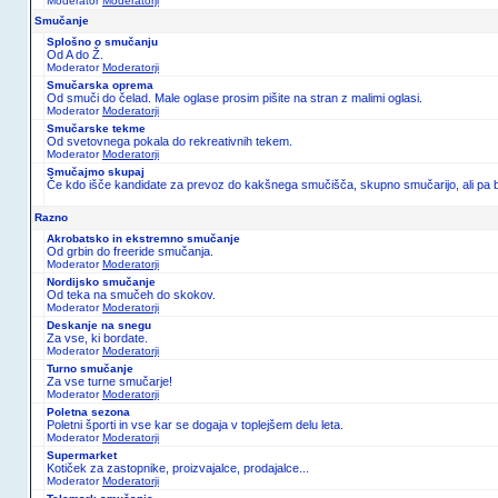
Moderator
Moderatorji
Tehnika
Žičnice, snežni topovi, teptalci
O žičnicah, topovih, teptalcih in ostali tehniki na smučiščih.
Moderator
Moderatorji
Smučanje
Splošno o smučanju
Od A do Ž.
Moderator
Moderatorji
Smučarska oprema
Od smuči do čelad. Male oglase prosim pišite na stran z malimi oglasi.
Moderator
Moderatorji
Smučarske tekme
Od svetovnega pokala do rekreativnih tekem.
Moderator
Moderatorji
Smučajmo skupaj
Če kdo išče kandidate za prevoz do kakšnega smučišča, skupno smučarijo, ali pa bi
Razno
Akrobatsko in ekstremno smučanje
Od grbin do freeride smučanja.
Moderator
Moderatorji
Nordijsko smučanje
Od teka na smučeh do skokov.
Moderator
Moderatorji
Deskanje na snegu
Za vse, ki bordate.
Moderator
Moderatorji
Turno smučanje
Za vse turne smučarje!
Moderator
Moderatorji
Poletna sezona
Poletni športi in vse kar se dogaja v toplejšem delu leta.