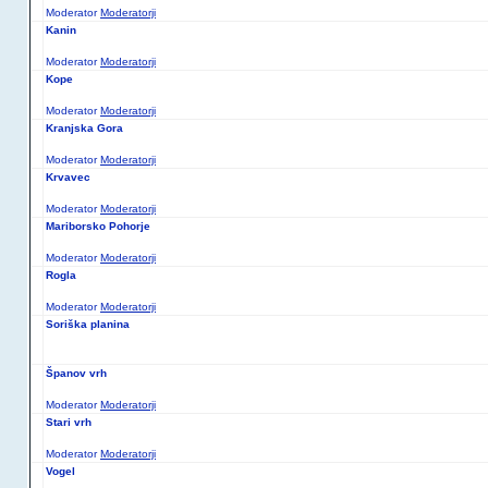
Moderator
Moderatorji
Golte
Moderator
Moderatorji
Kanin
Moderator
Moderatorji
Kope
Moderator
Moderatorji
Kranjska Gora
Moderator
Moderatorji
Krvavec
Moderator
Moderatorji
Mariborsko Pohorje
Moderator
Moderatorji
Rogla
Moderator
Moderatorji
Soriška planina
Španov vrh
Moderator
Moderatorji
Stari vrh