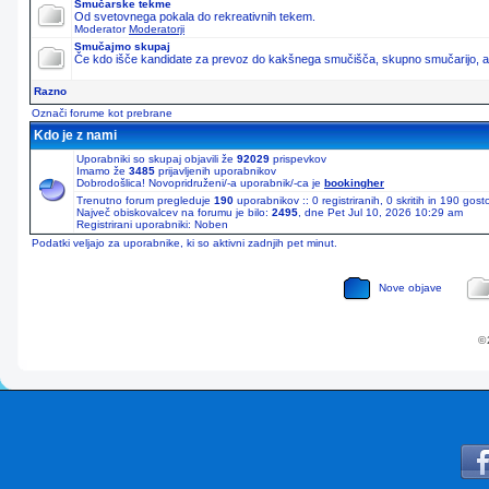
Smučarske tekme
Od svetovnega pokala do rekreativnih tekem.
Moderator
Moderatorji
Smučajmo skupaj
Če kdo išče kandidate za prevoz do kakšnega smučišča, skupno smučarijo, ali 
Razno
Označi forume kot prebrane
Kdo je z nami
Uporabniki so skupaj objavili že
92029
prispevkov
Imamo že
3485
prijavljenih uporabnikov
Dobrodošlica! Novopridruženi/-a uporabnik/-ca je
bookingher
Trenutno forum pregleduje
190
uporabnikov :: 0 registriranih, 0 skritih in 190 gos
Največ obiskovalcev na forumu je bilo:
2495
, dne Pet Jul 10, 2026 10:29 am
Registrirani uporabniki: Noben
Podatki veljajo za uporabnike, ki so aktivni zadnjih pet minut.
Nove objave
© 