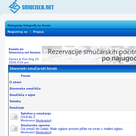
Nalaganje fotografij na forum
Registriraj se
::
Prijava
Kazalo po
Smucisca.net forumu
Danes je Pon Avg 10,
2026 9:03 pm
Slovenski smučarski forum
Forum
O strani
Slovenska smučišča
Smučišča v tujini
Tehnika
Smučanje
Splošno o smučanju
Od A do Ž.
Moderator
Moderatorji
Smučarska oprema
Od smuči do čelad. Male oglase prosim pišite na stran z malimi oglasi.
Moderator
Moderatorji