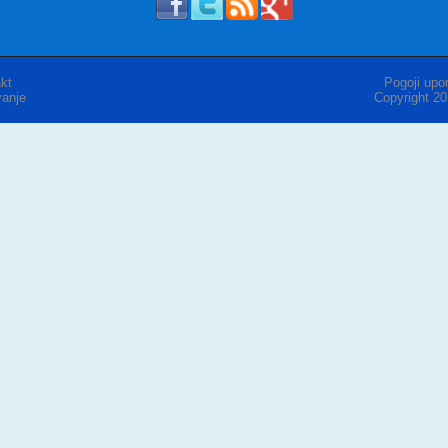
kt
Pogoji upor
anje
Copyright 2