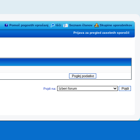
Pomoč pogostih vprašanj
Išči
Seznam članov
Skupine uporabnikov
Prijava za pregled zasebnih sporočil
Pojdi na: