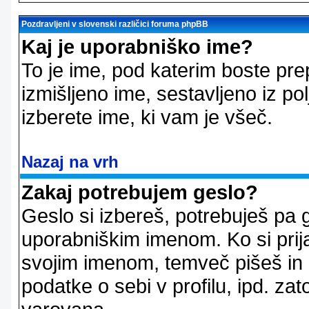
Pozdravljeni v slovenski različici foruma phpBB
Kaj je uporabniško ime?
To je ime, pod katerim boste pre
izmišljeno ime, sestavljeno iz pol
izberete ime, ki vam je všeč.
Nazaj na vrh
Zakaj potrebujem geslo?
Geslo si izbereš, potrebuješ pa 
uporabniškim imenom. Ko si prij
svojim imenom, temveč pišeš in 
podatke o sebi v profilu, ipd. zato