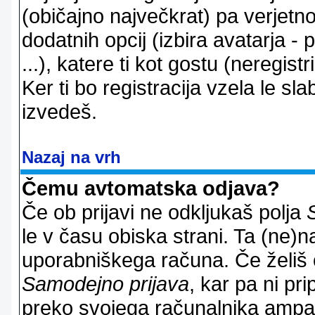
(običajno največkrat) pa verjetno 
dodatnih opcij (izbira avatarja -
...), katere ti kot gostu (neregi
Ker ti bo registracija vzela le sl
izvedeš.
Nazaj na vrh
Čemu avtomatska odjava?
Če ob prijavi ne odkljukaš polja
le v času obiska strani. Ta (ne)
uporabniškega računa. Če želiš os
Samodejno prijava
, kar pa ni pri
preko svojega računalnika ampak 