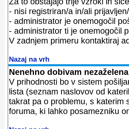
Za to obstajajo trije vzroki in sice
- nisi registriran/a in/ali prijavljen
- administrator je onemogočil poš
- administrator ti je onemogočil p
V zadnjem primeru kontaktiraj adm
Nazaj na vrh
Nenehno dobivam nezaželena 
V prihodnosti bo v sistem pošiljan
lista (seznam naslovov od kateri
takrat pa o problemu, s katerim 
foruma, ki lahko posamezniku on