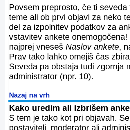
Povsem preprosto, če ti seveda 
teme ali ob prvi objavi za neko t
del za izpolnitev podatkov za ank
vstavitev ankete onemogočena! P
najprej vneseš
Naslov ankete
, n
Prav tako lahko omejiš čas zbir
Seveda pa obstaja tudi zgornja m
administrator (npr. 10).
Nazaj na vrh
Kako uredim ali izbrišem ank
S tem je tako kot pri objavah. Se 
postavitelj, moderator ali adminis