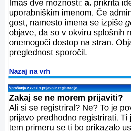
Imaš dve možnosti:
a.
prikrita id
uporabniškim imenom. Če adminis
gost, namesto imena se izpiše
g
objave, da so v okviru splošnih 
onemogoči dostop na stran. Ob
preglednost sporočil.
Nazaj na vrh
Vprašanja v zvezi s prijavo in registracijo
Zakaj se ne morem prijaviti?
Ali si se registriral? Ne? To je
prijavo predhodno registrirati. 
tem primeru se ti bo prikazalo us