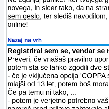
novega, in sicer tako, da na stran
sem geslo
, ter slediš navodilom
online!
Nazaj na vrh
Registriral sem se, vendar se 
Preveri, če vnašaš pravilno upor
potem sta se lahko zgodili dve stv
- če je vključena opcija 'COPPA sup
mlajši od 13 let
, potem boš moral s
Če pa temu ni tako, ...
- potem je verjetno potrebno vaš 
namreč pred prijavo zahtevajo a