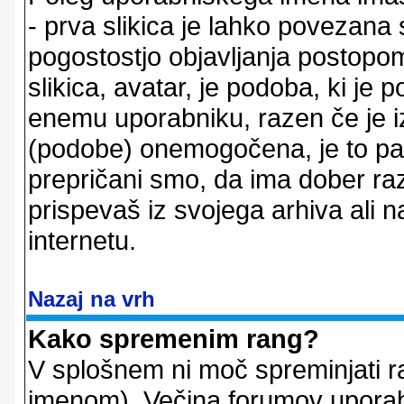
- prva slikica je lahko povezana 
pogostostjo objavljanja postopom
slikica, avatar, je podoba, ki j
enemu uporabniku, razen če je izb
(podobe) onemogočena, je to pač
prepričani smo, da ima dober raz
prispevaš iz svojega arhiva ali n
internetu.
Nazaj na vrh
Kako spremenim rang?
V splošnem ni moč spreminjati r
imenom). Večina forumov uporablj