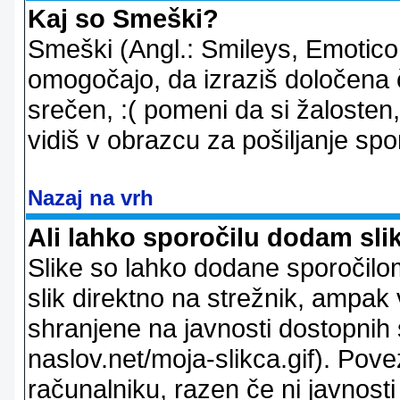
Kaj so Smeški?
Smeški (Angl.: Smileys, Emoticon
omogočajo, da izraziš določena 
srečen, :( pomeni da si žalosten
vidiš v obrazcu za pošiljanje spo
Nazaj na vrh
Ali lahko sporočilu dodam sli
Slike so lahko dodane sporočil
slik direktno na strežnik, ampak v
shranjene na javnosti dostopnih 
naslov.net/moja-slikca.gif). Pov
računalniku, razen če ni javnost